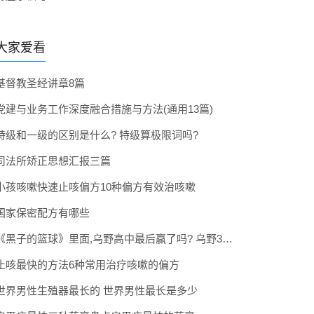
大家爱看
基督教圣经讲章8篇
党建与业务工作深度融合措施与方法(通用13篇)
特级和一级的区别是什么? 特级算极限词吗?
司法所矫正思想汇报三篇
小孩咳嗽快速止咳偏方10种偏方有效治咳嗽
国家保密配方有哪些
《黑子的篮球》里面,乌野高中最后赢了吗? 乌野3年拿到全国冠军了吗
止咳最快的方法6种常用治疗咳嗽的偏方
世界男性生殖器最长的 世界男性最长是多少