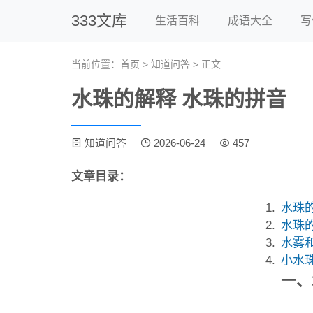
333文库
生活百科
成语大全
写
当前位置：
首页
>
知道问答
> 正文
水珠的解释 水珠的拼音
知道问答
2026-06-24
457
文章目录：
水珠
水珠
水雾
小水
一、