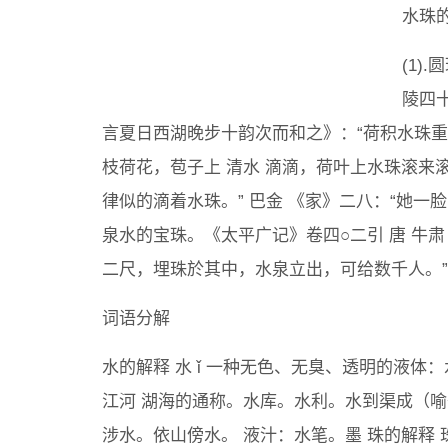
水珠
(1)
陵四十
言夏日西湖晚步十韵次而和之》：“荷积水珠重
枝荷花，苞子上 清水 滴滴，荷叶上水珠滚来滚
律似的滴着水珠。” 巴金 《家》二八：“她一脸的
泉水的宝珠。《太平广记》卷四○二引 唐 牛
二尺，埋珠於其中，水泉立出，可给数千人。”
词语分解
水的解释 水 ǐ 一种无色、无臭、透明的液体
江河 湖海的通称。水库。水利。水到渠成（喻条
涉水。依山傍水。 液汁：水笔。墨 珠的解释 珠