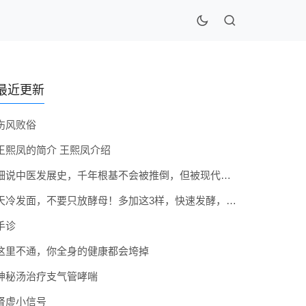
最近更新
伤风败俗
王熙凤的简介 王熙凤介绍
细说中医发展史，千年根基不会被推倒，但被现代医疗模式堵住出路
天冷发面，不要只放酵母！多加这3样，快速发酵，蓬松香软弹性十足
手诊
这里不通，你全身的健康都会垮掉
神秘汤治疗支气管哮喘
肾虚小信号