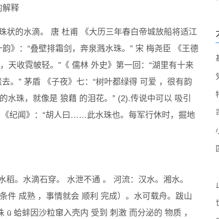
的解释
.圆珠状的水滴。 唐 杜甫 《大历三年春白帝城放船将适江
韵》：“叠壁排霜剑，奔泉溅水珠。” 宋 梅尧臣 《王德
，天收霓帔轻。”《 儒林 外史》第一回：“湖里有十来
去。” 茅盾 《子夜》七：“树叶都绿得 可爱 ，很有韵
水珠，就像是 狼藉 的泪花。” (2).传说中可以 吸引
肃 《纪闻》：“胡人曰……此水珠也。每军行休时，掘地
：水稻。水滴石穿。 水泄不通 。 河流：汉水。湘水。
件 成熟 ，事情就会 顺利 完成）。水可载舟。跋山
 ū 蛤蚌因沙粒窜入壳内 受到 刺激 而分泌的 物质 ，